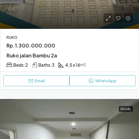
RUKO
Rp.1.300.000.000
Ruko jalan Bambu 2a
Beds:
2
Baths:
3
4,5 x 16
m2
Email
WhatsApp
DIJUAL