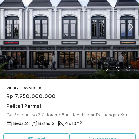
VILLA / TOWNHOUSE
Rp.7.950.000.000
Pelita 1 Permai
Gg. Saudara No.2, Sidorame Bar. II, Kec. Medan Perjuangan, Kota Medan, Sumatera Utara 20236
Beds:
2
Baths:
2
4 x 18
m2