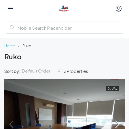
Home
Ruko
Ruko
Default Order
Sort by:
12 Properties
DIJUAL