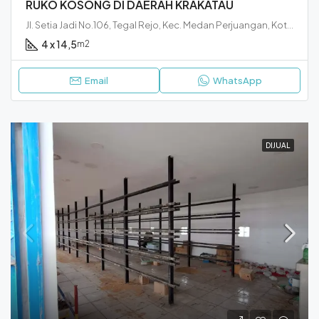
RUKO KOSONG DI DAERAH KRAKATAU
Jl. Setia Jadi No.106, Tegal Rejo, Kec. Medan Perjuangan, Kota Medan, Sumatera Utara 20222
4 x 14,5
m2
Email
WhatsApp
DIJUAL