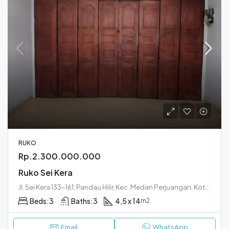
RUKO
Rp.2.300.000.000
Ruko Sei Kera
Jl. Sei Kera 133-161, Pandau Hilir, Kec. Medan Perjuangan, Kota Medan, Sumatera Utara 20233
Beds:
3
Baths:
3
4,5 x 14
m2
Email
WhatsApp