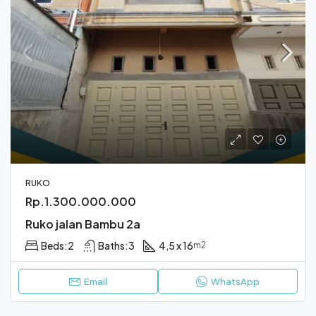
RUKO
Rp.1.300.000.000
Ruko jalan Bambu 2a
Beds:
2
Baths:
3
4,5 x 16
m2
Email
WhatsApp