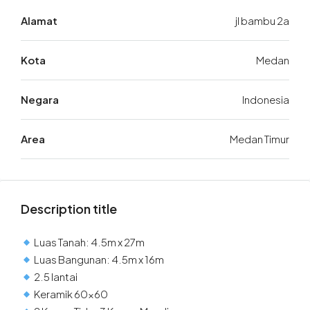
Alamat
jl bambu 2a
Kota
Medan
Negara
Indonesia
Area
Medan Timur
Description title
Luas Tanah: 4.5m x 27m
Luas Bangunan: 4.5m x 16m
2.5 lantai
Keramik 60×60