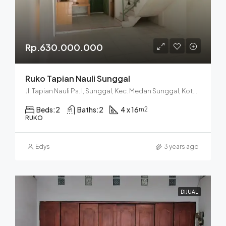
Rp.630.000.000
Ruko Tapian Nauli Sunggal
Jl. Tapian Nauli Ps. I, Sunggal, Kec. Medan Sunggal, Kota Medan, Sumatera Utara 20128
Beds:
2
Baths:
2
4 x 16
m2
RUKO
Edys
3 years ago
DIJUAL