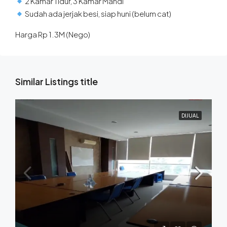
2 Kamar Tidur, 3 Kamar Mandi
Sudah ada jerjak besi, siap huni (belum cat)
Harga Rp 1.3M (Nego)
Similar Listings title
DIJUAL