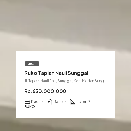
DIJUAL
Ruko Tapian Nauli Sunggal
Jl. Tapian Nauli Ps. I, Sunggal, Kec. Medan Sunggal, Kota Medan, Sumatera Utara 20128
Rp.630.000.000
Beds:
2
Baths:
2
4 x 16
m2
RUKO