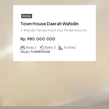
DIJUAL
Town House Daerah Wahidin
Jl. Wahidin, Pandau Hulu II, Kec. Medan Area, Kota Medan, Sumatera Utara 20233
Rp.980.000.000
Beds:
2
Baths:
3
5 x 15
m2
VILLA / TOWNHOUSE