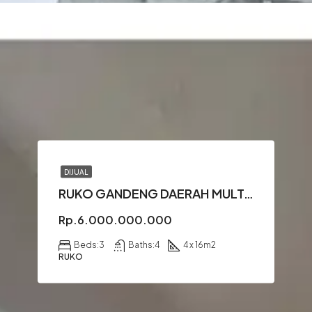
DIJUAL
RUKO GANDENG DAERAH MULTATULI
Rp.6.000.000.000
Beds:
3
Baths:
4
4 x 16
m2
RUKO