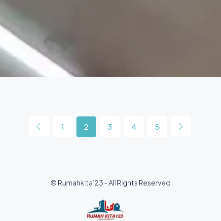
1
2
3
4
5
© Rumahkita123 - All Rights Reserved