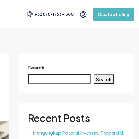
+62 878-1763-1500
Create a Listing
Search
Search
Recent Posts
Mengungkap Potensi Investasi Properti di