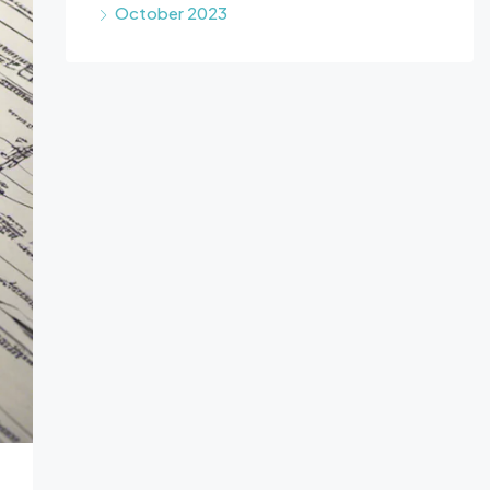
October 2023