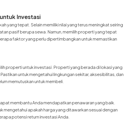
untuk Investasi
 yang tepat. Selain memiliki nilai yang terus meningkat seiring
atan pasif berupa sewa. Namun, memilih properti yang tepat
berapa faktor yang perlu dipertimbangkan untuk memastikan
h properti untuk investasi. Properti yang berada di lokasi yang
. Pastikan untuk mengetahui lingkungan sekitar, aksesibilitas, dan
ebelum memutuskan untuk membeli.
a dapat membantu Anda mendapatkan penawaran yang baik.
tuk mengetahui apakah harga yang ditawarkan sesuai dengan
berapa potensi return investasi Anda.